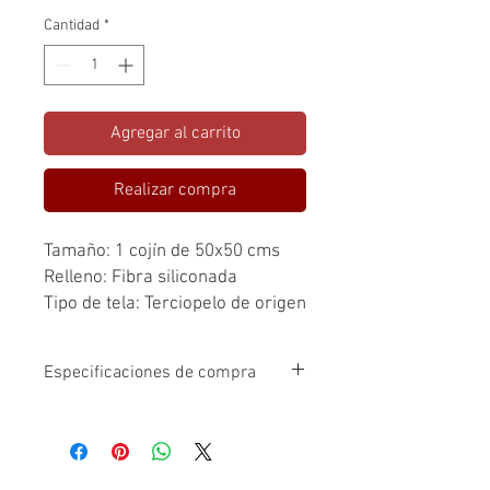
Cantidad
*
Agregar al carrito
Realizar compra
Tamaño: 1 cojín de 50x50 cms
Relleno: Fibra siliconada
Tipo de tela: Terciopelo de origen
Turco
Tonos: gris, blanco y rojo
Especificaciones de compra
El valor de los cojines es por unidad.