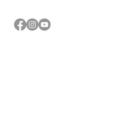
Síguenos en redes sociales
Barranquilla
Carrera 50 No 76 - 121
Tels: (605) 358 9249 - 358 8537
Cel: (57) 311 899 2881
Lunes a Viernes: 8:30am - 12:30pm
2:00pm - 6:00pm
Sabado: 9:00am - 1:00pm