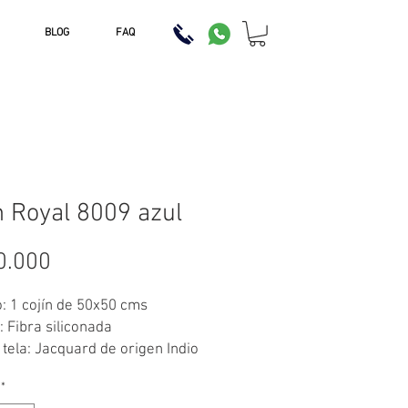
BLOG
FAQ
n Royal 8009 azul
Precio
0.000
 1 cojín de 50x50 cms
: Fibra siliconada
 tela: Jacquard de origen Indio
Azules y plateados
*