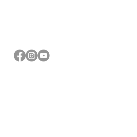
Síguenos en redes sociales
Barranquilla
Carrera 50 No 76 - 121
Tels: (605) 358 9249 - 358 8537
Cel: (57) 311 899 2881