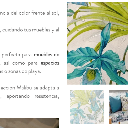
ncia del color frente al sol,
, cuidando tus muebles y el
es perfecta para
muebles de
r, así como para
espacios
as o zonas de playa.
olección Malibú se adapta a
, aportando resistencia,