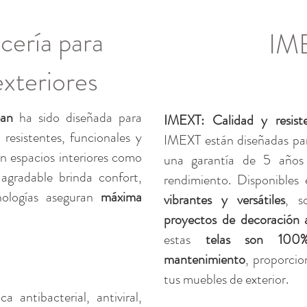
cería para
IM
exteriores
ean
ha sido diseñada para
IMEXT: Calidad y resist
 resistentes, funcionales y
IMEXT están diseñadas p
n espacios interiores como
una garantía de 5 años 
agradable brinda confort,
rendimiento. Disponible
nologías aseguran
máxima
vibrantes y versátiles
, s
proyectos de decoración al
estas
telas son 100%
mantenimiento
, proporcio
tus muebles de exterior.
ca antibacterial, antiviral,