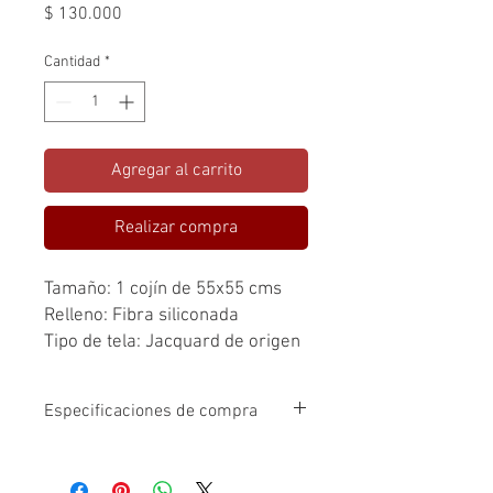
Precio
$ 130.000
Cantidad
*
Agregar al carrito
Realizar compra
Tamaño: 1 cojín de 55x55 cms
Relleno: Fibra siliconada
Tipo de tela: Jacquard de origen
Turco
Tonos: dorados y menta
Especificaciones de compra
El valor de los cojines es por unidad.