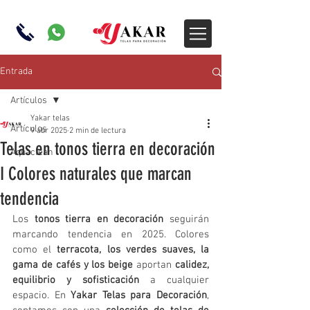
Entrada
Artículos
Yakar telas
Artículos
9 abr 2025
2 min de lectura
Telas en tonos tierra en decoración
Aquaclean
I Colores naturales que marcan
tendencia
Los 
tonos tierra en decoración
 seguirán 
marcando tendencia en 2025. Colores 
como el 
terracota, los verdes suaves, la 
gama de cafés y los beige
 aportan 
calidez, 
equilibrio y sofisticación
 a cualquier 
espacio. En 
Yakar Telas para Decoración
, 